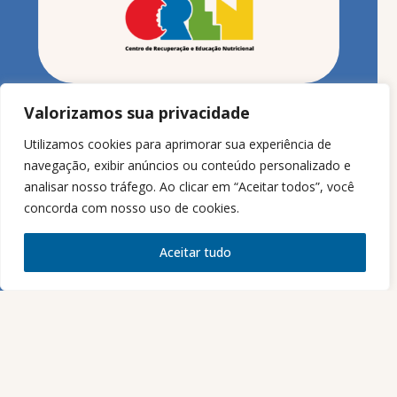
Valorizamos sua privacidade
Utilizamos cookies para aprimorar sua experiência de
navegação, exibir anúncios ou conteúdo personalizado e
analisar nosso tráfego. Ao clicar em “Aceitar todos”, você
concorda com nosso uso de cookies.
Aceitar tudo
Contato
comunicacao@cren.org.br
Unidades
CREN Vila Mariana
Rua das Azaléas, 244, Mirandópolis
São Paulo - SP - Brasil
(11) 3218-2410