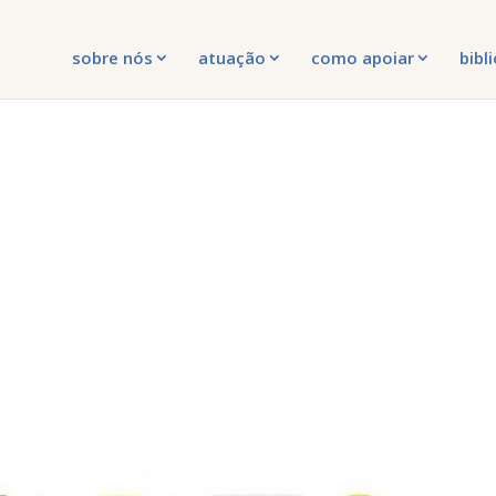
sobre nós
atuação
como apoiar
bibl